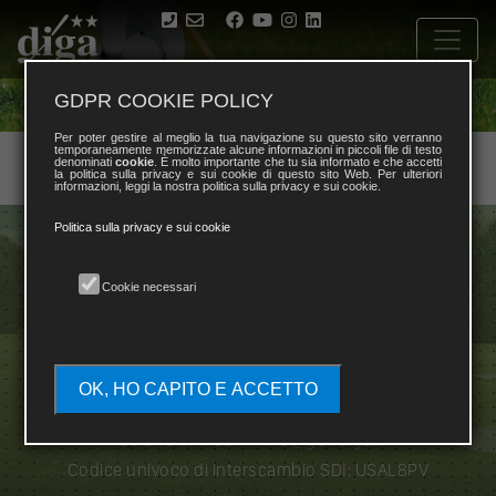
GDPR COOKIE POLICY
Per poter gestire al meglio la tua navigazione su questo sito verranno
temporaneamente memorizzate alcune informazioni in piccoli file di testo
denominati
cookie
. È molto importante che tu sia informato e che accetti
la politica sulla privacy e sui cookie di questo sito Web. Per ulteriori
informazioni, leggi la nostra politica sulla privacy e sui cookie.
Politica sulla privacy e sui cookie
Cookie necessari
Diplomatic and International Golf Association
OK, HO CAPITO E ACCETTO
Via Cassia, 831 Scala B Int. 3 00189 Roma
+39 345 0711384
-
info@golfdiga.it
Codice univoco di interscambio SDI: USAL8PV