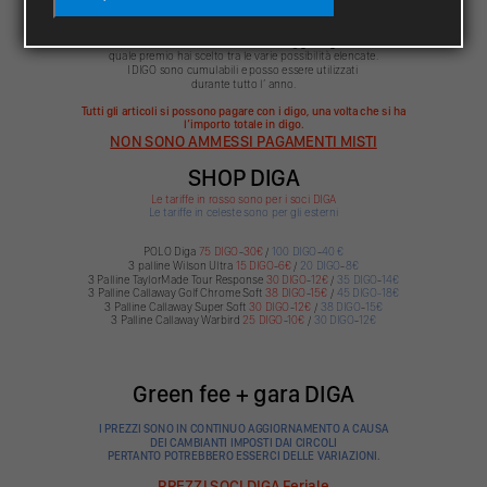
e dunque in mancanza di premiazione in presenza.
** Premio messo a disposizione da uno sponsor.
Per utilizzare i DIGO inviaci una mail a
info@golfdiga.it
indicando
quale premio hai scelto tra le varie possibilità elencate.
I DIGO sono cumulabili e posso essere utilizzati
durante tutto l’ anno.
Tutti gli articoli si possono pagare con i digo, una volta che si ha
l’importo totale in digo.
NON SONO AMMESSI PAGAMENTI MISTI
SHOP DIGA
Le tariffe in rosso sono per i soci DIGA
Le tariffe in celeste sono per gli esterni
POLO Diga
75 DIGO
-
30€
/
100 DIGO
-
40 €
3 palline Wilson Ultra
15 DIGO
-
6€
/
20 DIGO
-
8€
3 Palline TaylorMade Tour Response
30 DIGO
-
12€
/
35 DIGO
-
14€
3 Palline Callaway Golf Chrome Soft
38 DIGO
-
15€
/
45 DIGO-18€
3 Palline Callaway Super Soft
30 DIGO
-
12€
/
38 DIGO
-
15€
3 Palline Callaway Warbird
25 DIGO
-
10€
/
30 DIGO
-
12€
Green fee + gara DIGA
I PREZZI SONO IN CONTINUO AGGIORNAMENTO A CAUSA
DEI CAMBIANTI IMPOSTI DAI CIRCOLI
PERTANTO POTREBBERO ESSERCI DELLE VARIAZIONI.
PREZZI SOCI DIGA Feriale