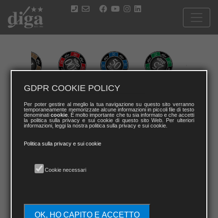
GDPR COOKIE POLICY
PREMI
Per poter gestire al meglio la tua navigazione su questo sito verranno
temporaneamente memorizzate alcune informazioni in piccoli file di testo
denominati
cookie
. È molto importante che tu sia informato e che accetti
DIGA nel 2024 introduce i seguenti criteri di premiazione per le
la politica sulla privacy e sui cookie di questo sito Web. Per ulteriori
gare feriali e per le gare festive come segue.
informazioni, leggi la nostra politica sulla privacy e sui cookie.
Per le gare Play&Go quindi senza premiazione fisica dopo la gara,
il vincitore riceverà in premio i DIGO*, la moneta digitale di DIGA
Politica sulla privacy e sui cookie
che permette di utilizzare tutti i servizi di DIGA: (pagare una
prossima gara, pagare il valore dei premi online visibili sul sito
DIGA, pagare le vacanze DIGA, i viaggi).
I premi saranno cosi distribuiti:
Cookie necessari
1° di categoria e 1° Lordo 50(feriale)/60(festivo) DIGO
2° di Categoria 25(feriale)/35(festivo) DIGO
1° Senior e 1° Lady 30(feriale)/40(festivo) DIGO
Driving Contest maschile e femminile 15(feriale)/20(festivo) DIGO
Nearest to the pin**
OK, HO CAPITO E ACCETTO
*I DIGO verranno usati esclusivamente nelle gare con formula Play&Go