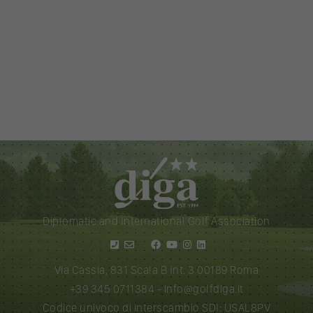
Diplomatic and International Golf Association
Via Cassia, 831 Scala B Int. 3 00189 Roma
+39 345 0711384
-
info@golfdiga.it
Codice univoco di interscambio SDI: USAL8PV