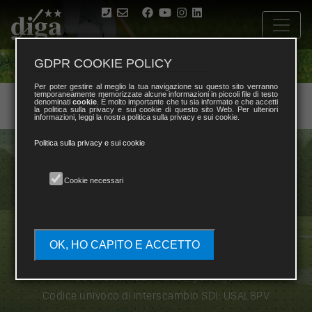
GDPR COOKIE POLICY
Per poter gestire al meglio la tua navigazione su questo sito verranno
temporaneamente memorizzate alcune informazioni in piccoli file di testo
denominati
cookie
. È molto importante che tu sia informato e che accetti
la politica sulla privacy e sui cookie di questo sito Web. Per ulteriori
informazioni, leggi la nostra politica sulla privacy e sui cookie.
Politica sulla privacy e sui cookie
Cookie necessari
Diplomatic and International Golf Association
OK, HO CAPITO E ACCETTO
Via Cassia, 831 Scala B Int. 3 00189 Roma
+39 345 0711384
-
info@golfdiga.it
Codice univoco di interscambio SDI: USAL8PV