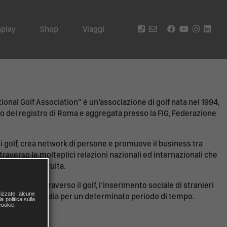
play
Shop
Viaggi
ional Golf Association” è un’associazione di golf nata nel 1994,
cio del registro di Roma e aggregata presso la FIG, Federazione
i golf, crea network di persone e promuove il business tra
traverso le molteplici relazioni nazionali ed internazionali che
ività si è costruita.
di favorire, attraverso il golf, l’inserimento sociale di stranieri
izzate alcune
 risiedono in Italia per un determinato periodo di tempo.
a politica sulla
cookie.