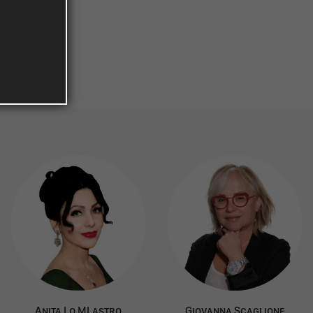
A
nita
L
o
ML
astro
G
iovanna
S
caglione