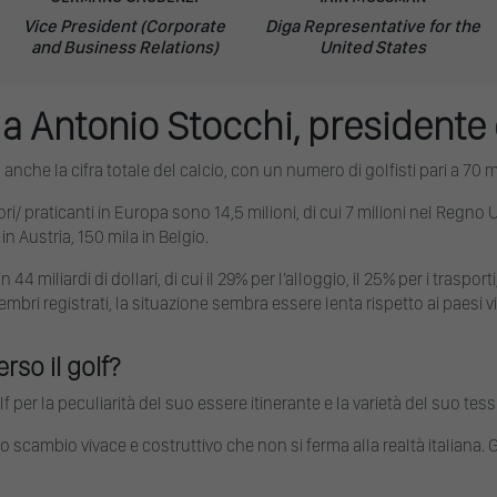
Vice President (Corporate
Diga Representative for the
and Business Relations)
United States
 a Antonio Stocchi, presidente
anche la cifra totale del calcio, con un numero di golfisti pari a 70 mi
tori/ praticanti in Europa sono 14,5 milioni, di cui 7 milioni nel Regno 
n Austria, 150 mila in Belgio.
 miliardi di dollari, di cui il 29% per l’alloggio, il 25% per i trasporti,
mbri registrati, la situazione sembra essere lenta rispetto ai paesi vi
rso il golf?
per la peculiarità del suo essere itinerante e la varietà del suo tess
o scambio vivace e costruttivo che non si ferma alla realtà italiana.