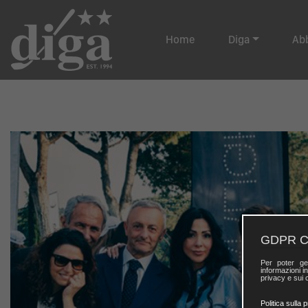
Home
Diga
Ab
GDPR C
Per poter ge
informazioni in
privacy e sui c
Politica sulla 