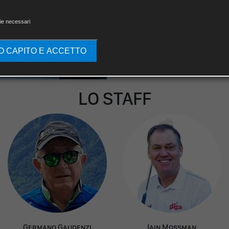
ie necessari
O CAPITO E ACCETTO
LO STAFF
G
ermano
G
audenzi
I
ain
M
ossman