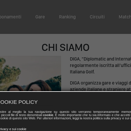
bonamenti
Gare
Ranking
Circuiti
Match
CHI SIAMO
DIGA, “Diplomatic and Internat
regolarmente iscritta all’uffi
Italiana Golf.
DIGA organizza gare e viaggi d
aziende italiane e straniere at
nel corso di circa 25 anni di att
OOKIE POLICY
Ha inoltre la singolare finalità 
stire al meglio la tua navigazione su questo sito verranno temporaneamente memor
che, per motivi professionali,
 piccoli file di testo denominati
cookie
. È molto importante che tu sia informato e che accetti l
ookie di questo sito Web. Per ulteriori informazioni, leggi la nostra politica sulla privacy e sui 
privacy e sui cookie