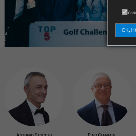
Cook
OK, H
A
ntonio
S
tocchi
P
ino
C
ianfoni