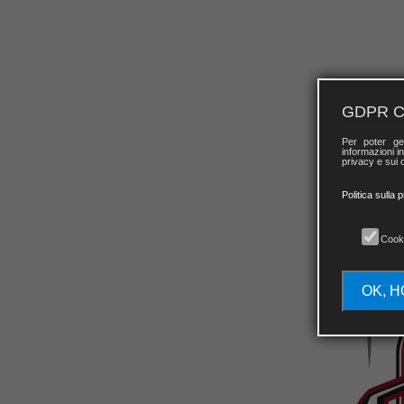
GDPR C
Per poter ge
informazioni in
privacy e sui c
Politica sulla 
Cook
OK, H