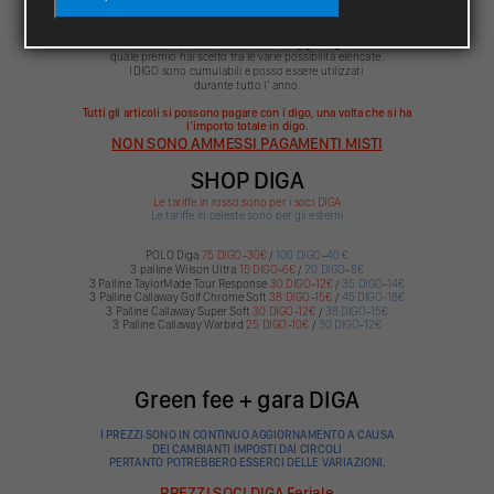
e dunque in mancanza di premiazione in presenza.
** Premio messo a disposizione da uno sponsor.
Per utilizzare i DIGO inviaci una mail a
info@golfdiga.it
indicando
quale premio hai scelto tra le varie possibilità elencate.
I DIGO sono cumulabili e posso essere utilizzati
durante tutto l’ anno.
Tutti gli articoli si possono pagare con i digo, una volta che si ha
l’importo totale in digo.
NON SONO AMMESSI PAGAMENTI MISTI
SHOP DIGA
Le tariffe in rosso sono per i soci DIGA
Le tariffe in celeste sono per gli esterni
POLO Diga
75 DIGO
-
30€
/
100 DIGO
-
40 €
3 palline Wilson Ultra
15 DIGO
-
6€
/
20 DIGO
-
8€
3 Palline TaylorMade Tour Response
30 DIGO
-
12€
/
35 DIGO
-
14€
3 Palline Callaway Golf Chrome Soft
38 DIGO
-
15€
/
45 DIGO-18€
3 Palline Callaway Super Soft
30 DIGO
-
12€
/
38 DIGO
-
15€
3 Palline Callaway Warbird
25 DIGO
-
10€
/
30 DIGO
-
12€
Green fee + gara DIGA
I PREZZI SONO IN CONTINUO AGGIORNAMENTO A CAUSA
DEI CAMBIANTI IMPOSTI DAI CIRCOLI
PERTANTO POTREBBERO ESSERCI DELLE VARIAZIONI.
PREZZI SOCI DIGA Feriale