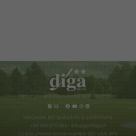
Diplomatic and International Golf Association
Via Cassia, 831 Scala B Int. 3 00189 Roma
+39 345 0711384
-
info@golfdiga.it
Codice univoco di interscambio SDI: USAL8PV