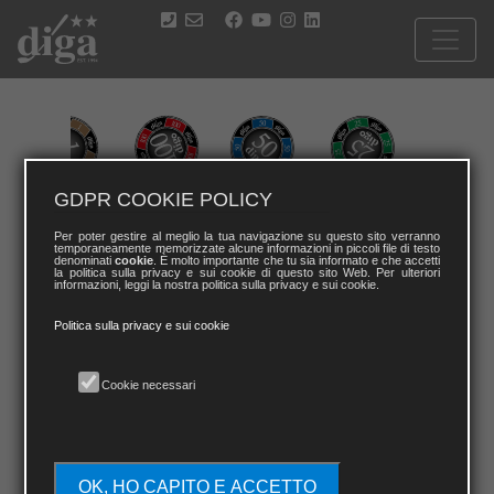
GDPR COOKIE POLICY
PREMI
Per poter gestire al meglio la tua navigazione su questo sito verranno
temporaneamente memorizzate alcune informazioni in piccoli file di testo
denominati
cookie
. È molto importante che tu sia informato e che accetti
DIGA nel 2024 introduce i seguenti criteri di premiazione per le
la politica sulla privacy e sui cookie di questo sito Web. Per ulteriori
gare feriali e per le gare festive come segue.
informazioni, leggi la nostra politica sulla privacy e sui cookie.
Per le gare Play&Go quindi senza premiazione fisica dopo la gara,
il vincitore riceverà in premio i DIGO*, la moneta digitale di DIGA
Politica sulla privacy e sui cookie
che permette di utilizzare tutti i servizi di DIGA: (pagare una
prossima gara, pagare il valore dei premi online visibili sul sito
DIGA, pagare le vacanze DIGA, i viaggi).
I premi saranno cosi distribuiti:
Cookie necessari
1° di categoria e 1° Lordo 50(feriale)/60(festivo) DIGO
2° di Categoria 25(feriale)/35(festivo) DIGO
1° Senior e 1° Lady 30(feriale)/40(festivo) DIGO
Driving Contest maschile e femminile 15(feriale)/20(festivo) DIGO
Nearest to the pin**
OK, HO CAPITO E ACCETTO
*I DIGO verranno usati esclusivamente nelle gare con formula Play&Go