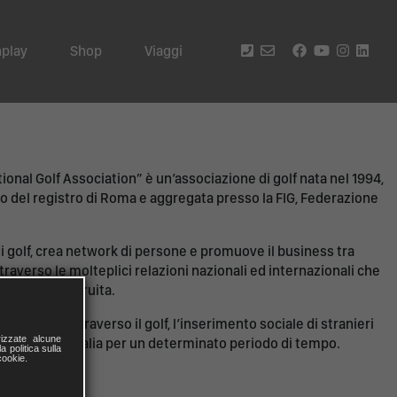
play
Shop
Viaggi
ional Golf Association” è un’associazione di golf nata nel 1994,
cio del registro di Roma e aggregata presso la FIG, Federazione
i golf, crea network di persone e promuove il business tra
traverso le molteplici relazioni nazionali ed internazionali che
ività si è costruita.
di favorire, attraverso il golf, l’inserimento sociale di stranieri
izzate alcune
 risiedono in Italia per un determinato periodo di tempo.
a politica sulla
cookie.