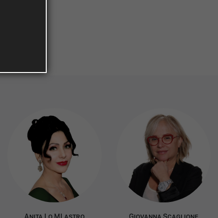
A
nita
L
o
ML
astro
G
iovanna
S
caglione