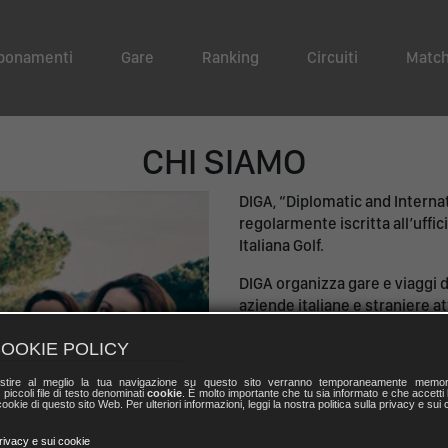
bonamenti
Gare
Ranking
Circuiti
Match
CHI SIAMO
DIGA, “Diplomatic and Internat
regolarmente iscritta all’uffi
Italiana Golf.
DIGA organizza gare e viaggi d
aziende italiane e straniere at
nel corso di circa 25 anni di att
OOKIE POLICY
Ha inoltre la singolare finalità 
stire al meglio la tua navigazione su questo sito verranno temporaneamente memor
che, per motivi professionali,
 piccoli file di testo denominati
cookie
. È molto importante che tu sia informato e che accetti l
ookie di questo sito Web. Per ulteriori informazioni, leggi la nostra politica sulla privacy e sui 
privacy e sui cookie