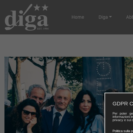
Home
Diga
Ab
GDPR C
Per poter ge
informazioni in
privacy e sui c
Politica sulla 