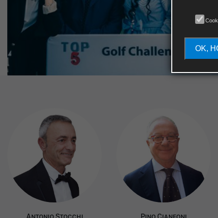
Cook
OK, H
A
ntonio
S
tocchi
P
ino
C
ianfoni