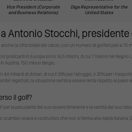
Vice President (Corporate
Diga Representative for the
and Business Relations)
United States
 a Antonio Stocchi, presidente
anche la cifra totale del calcio, con un numero di golfisti pari a 70 mi
tori/ praticanti in Europa sono 14,5 milioni, di cui 7 milioni nel Regno 
n Austria, 150 mila in Belgio.
 miliardi di dollari, di cui il 29% per l’alloggio, il 25% per i trasporti,
mbri registrati, la situazione sembra essere lenta rispetto ai paesi vi
rso il golf?
per la peculiarità del suo essere itinerante e la varietà del suo tess
o scambio vivace e costruttivo che non si ferma alla realtà italiana.